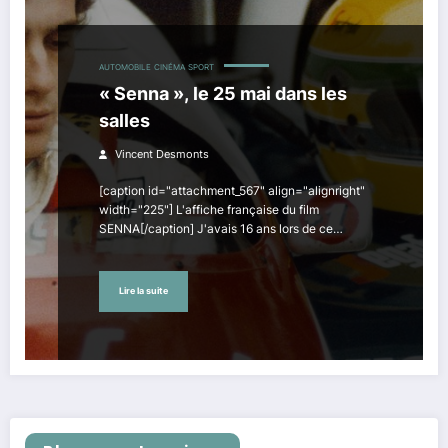
AUTOMOBILE
CINÉMA
SPORT
« Senna », le 25 mai dans les
salles
Vincent Desmonts
[caption id="attachment_567" align="alignright"
width="225"] L'affiche française du film
SENNA[/caption] J'avais 16 ans lors de ce…
Lire la suite