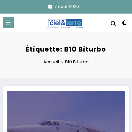
Aller
7 août 2026
au
contenu
Étiquette: B10 Biturbo
Accueil
B10 Biturbo