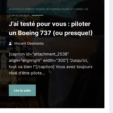
AVIATION ET ESPACE
ENGINS MOTORISÉS DIVERS ET VARIÉS
VIE
D'UN BLOGUEUR
J’ai testé pour vous : piloter
un Boeing 737 (ou presque!)
Vincent Desmonts
[caption id="attachment_2538"
align="alignright" width="300"] "Jusqu'ici,
tout va bien !"[/caption] Vous avez toujours
rêvé d'être pilote…
Lire la suite