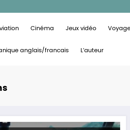
viation
Cinéma
Jeux vidéo
Voyag
nique anglais/francais
L’auteur
ns