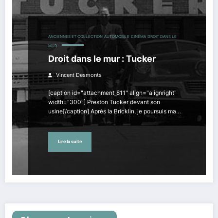
ANCIENNES ET COLLECTION
AUTOMOBILE
CINÉMA
DROIT DANS LE
MUR
Droit dans le mur : Tucker
Vincent Desmonts
[caption id="attachment_811" align="alignright"
width="300"] Preston Tucker devant son
usine[/caption] Après la Bricklin, je poursuis ma…
Lire la suite