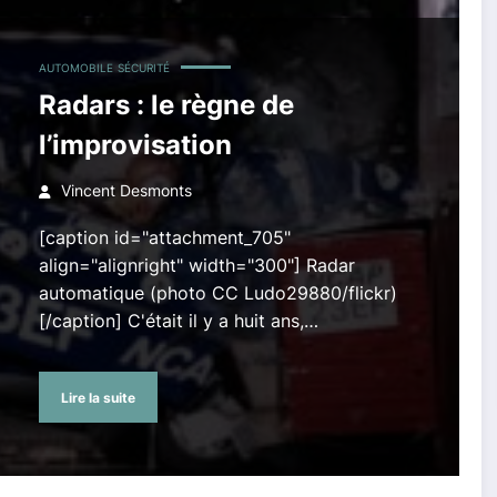
AUTOMOBILE
SÉCURITÉ
Radars : le règne de
l’improvisation
Vincent Desmonts
[caption id="attachment_705"
align="alignright" width="300"] Radar
automatique (photo CC Ludo29880/flickr)
[/caption] C'était il y a huit ans,…
Lire la suite