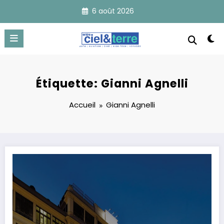
Aller
6 août 2026
au
contenu
Étiquette: Gianni Agnelli
Accueil
Gianni Agnelli