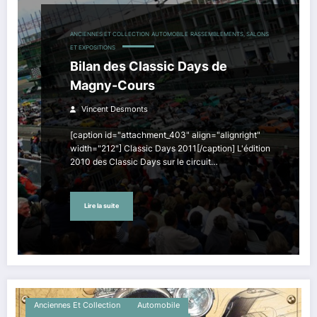
ANCIENNES ET COLLECTION
AUTOMOBILE
RASSEMBLEMENTS, SALONS
ET EXPOSITIONS
Bilan des Classic Days de
Magny-Cours
Vincent Desmonts
[caption id="attachment_403" align="alignright"
width="212"] Classic Days 2011[/caption] L'édition
2010 des Classic Days sur le circuit…
Lire la suite
Anciennes Et Collection
Automobile