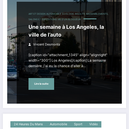
ART ET DESIGN
AUTOMOBILE
ÉCOLOGIE
INSOLITE
RASSEMBLEMENTS,
SALONS ET EXPOSITIONS
VIE D'UN BLOGUEUR
Une semaine à Los Angeles, la
ville de l’auto
Vincent Desmonts
[caption id="attachment_1345" align="alignright"
width="300"] Los Angeles[/caption] La semaine
dernière, j'ai eu la chance d'aller à…
Lire la suite
24 Heures Du Mans
Automobile
Sport
Vidéo