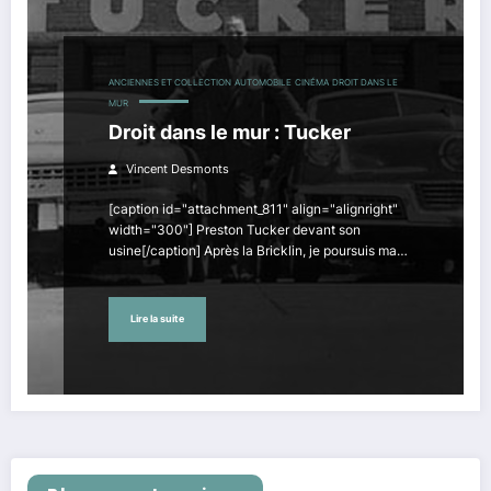
ANCIENNES ET COLLECTION
AUTOMOBILE
CINÉMA
DROIT DANS LE
MUR
Droit dans le mur : Tucker
Vincent Desmonts
[caption id="attachment_811" align="alignright"
width="300"] Preston Tucker devant son
usine[/caption] Après la Bricklin, je poursuis ma…
Lire la suite