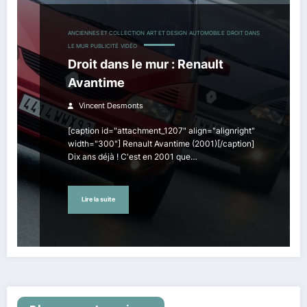
ANCIENNES ET COLLECTION
ART ET DESIGN
AUTOMOBILE
DROIT DANS
LE MUR
PUBLICITÉ
VIDÉO
Droit dans le mur : Renault
Avantime
Vincent Desmonts
[caption id="attachment_1207" align="alignright"
width="300"] Renault Avantime (2001)[/caption]
Dix ans déjà ! C'est en 2001 que…
Lire la suite