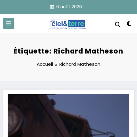
Aller
6 août 2026
au
contenu
Étiquette: Richard Matheson
Accueil
Richard Matheson