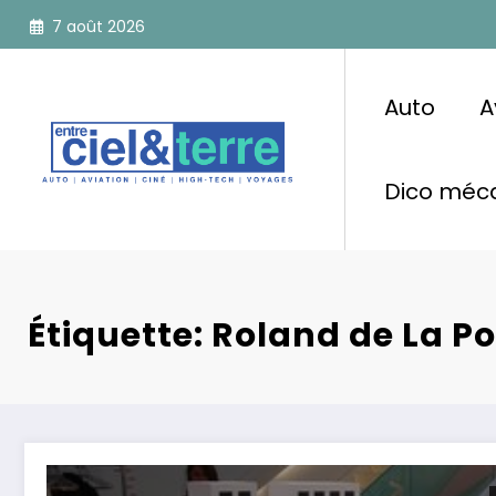
Aller
7 août 2026
au
contenu
Auto
A
Dico méca
Étiquette: Roland de La P