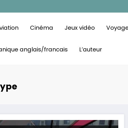
viation
Cinéma
Jeux vidéo
Voyag
nique anglais/francais
L’auteur
oype