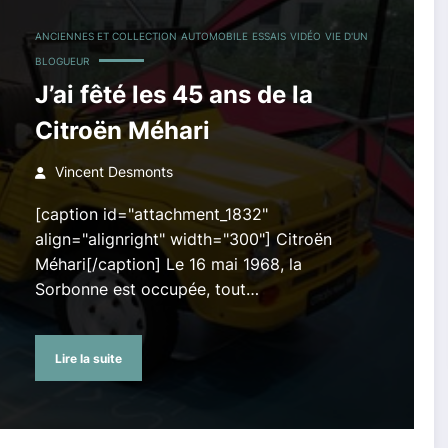
ANCIENNES ET COLLECTION
AUTOMOBILE
ESSAIS
VIDÉO
VIE D'UN
BLOGUEUR
J’ai fêté les 45 ans de la
Citroën Méhari
Vincent Desmonts
[caption id="attachment_1832"
align="alignright" width="300"] Citroën
Méhari[/caption] Le 16 mai 1968, la
Sorbonne est occupée, tout…
Lire la suite