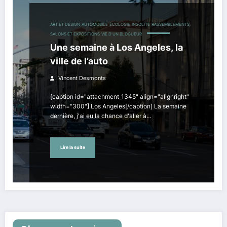
ART ET DESIGN
AUTOMOBILE
ÉCOLOGIE
INSOLITE
RASSEMBLEMENTS,
SALONS ET EXPOSITIONS
VIE D'UN BLOGUEUR
Une semaine à Los Angeles, la
ville de l’auto
Vincent Desmonts
[caption id="attachment_1345" align="alignright"
width="300"] Los Angeles[/caption] La semaine
dernière, j'ai eu la chance d'aller à…
Lire la suite