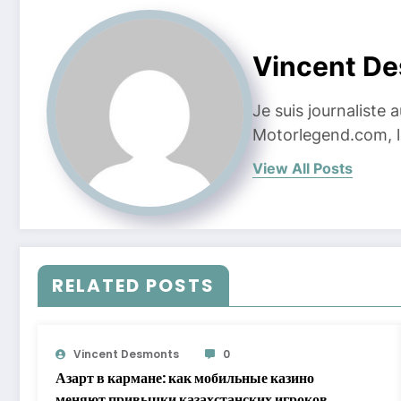
Vincent D
Je suis journaliste
Motorlegend.com, l'
View All Posts
RELATED POSTS
Vincent Desmonts
0
Азарт в кармане: как мобильные казино
меняют привычки казахстанских игроков