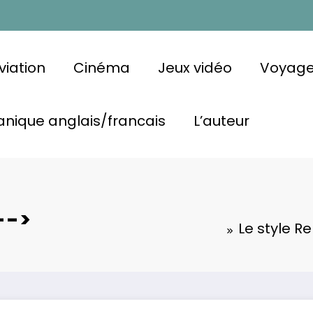
viation
Cinéma
Jeux vidéo
Voyag
nique anglais/francais
L’auteur
-->
Le style R