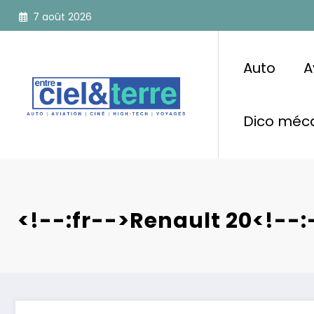
Aller
7 août 2026
au
contenu
Auto
A
Dico méca
<!--:fr-->Renault 20<!--: