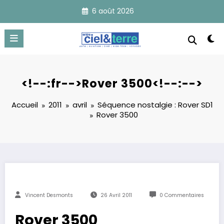
Aller
6 août 2026
au
contenu
<!--:fr-->Rover 3500<!--:-->
Accueil
2011
avril
Séquence nostalgie : Rover SD1
Rover 3500
Vincent Desmonts
26 Avril 2011
0 Commentaires
Rover 3500