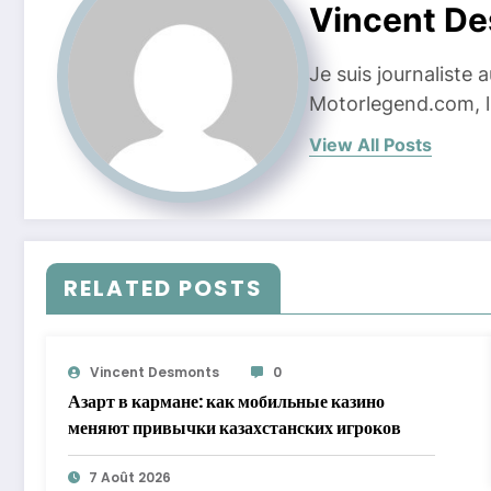
Vincent D
Je suis journaliste
Motorlegend.com, l'
View All Posts
RELATED POSTS
Vincent Desmonts
0
Азарт в кармане: как мобильные казино
меняют привычки казахстанских игроков
7 Août 2026