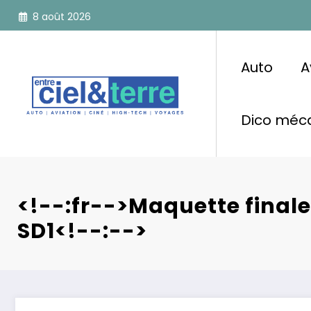
Aller
8 août 2026
au
contenu
Auto
A
Dico méca
<!--:fr-->Maquette finale
SD1<!--:-->