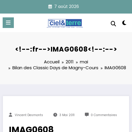
Aller
7 août 2026
au
contenu
<!--:fr-->IMAG0608<!--:-->
Accueil
2011
mai
Bilan des Classic Days de Magny-Cours
IMAG0608
Vincent Desmonts
3 Mai 2011
0 Commentaires
IMAG0608