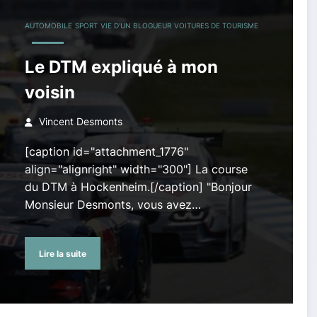
AUTOMOBILE
SPORT
VIE D'UN BLOGUEUR
VOITURES DE TOURISME
Le DTM expliqué à mon
voisin
Vincent Desmonts
[caption id="attachment_1776"
align="alignright" width="300"] La course
du DTM à Hockenheim.[/caption] "Bonjour
Monsieur Desmonts, vous avez…
Lire la suite