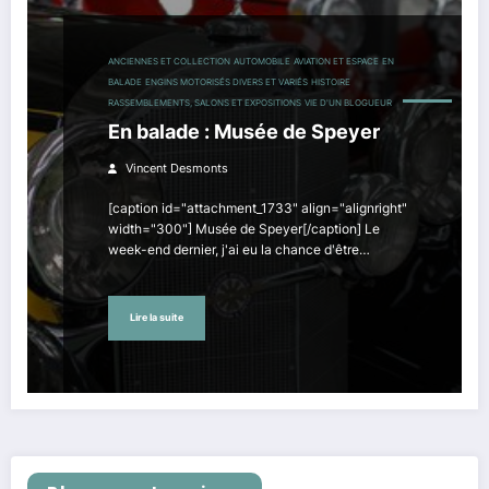
ANCIENNES ET COLLECTION
AUTOMOBILE
AVIATION ET ESPACE
EN
BALADE
ENGINS MOTORISÉS DIVERS ET VARIÉS
HISTOIRE
RASSEMBLEMENTS, SALONS ET EXPOSITIONS
VIE D'UN BLOGUEUR
En balade : Musée de Speyer
Vincent Desmonts
[caption id="attachment_1733" align="alignright"
width="300"] Musée de Speyer[/caption] Le
week-end dernier, j'ai eu la chance d'être…
Lire la suite