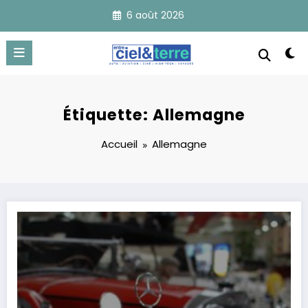
Aller
6 août 2026
au
contenu
Étiquette: Allemagne
Accueil
Allemagne