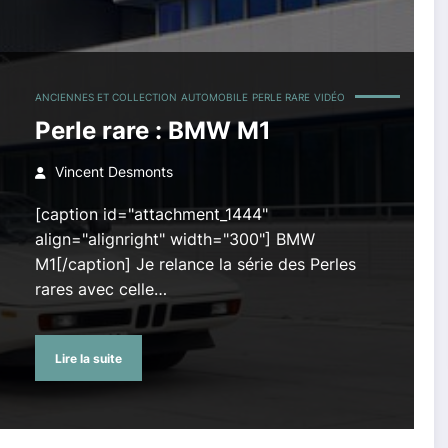
ANCIENNES ET COLLECTION
AUTOMOBILE
PERLE RARE
VIDÉO
Perle rare : BMW M1
Vincent Desmonts
[caption id="attachment_1444"
align="alignright" width="300"] BMW
M1[/caption] Je relance la série des Perles
rares avec celle…
Lire la suite