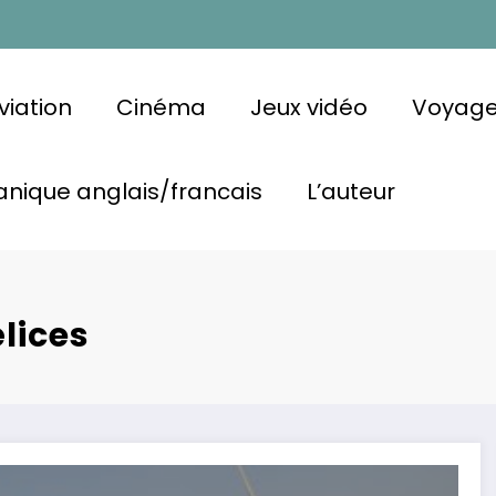
viation
Cinéma
Jeux vidéo
Voyag
nique anglais/francais
L’auteur
lices