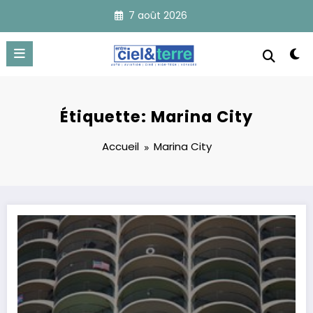
Aller
7 août 2026
au
contenu
Étiquette: Marina City
Accueil
Marina City