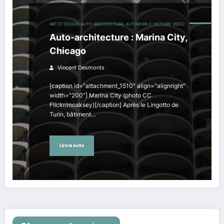
ART ET DESIGN
AUTO-ARCHITECTURE
AUTOMOBILE
HISTOIRE
VIDÉO
Auto-architecture : Marina City,
Chicago
Vincent Desmonts
[caption id="attachment_1510" align="alignright"
width="200"] Marina City (photo CC
Flickr/moaksey)[/caption] Après le Lingotto de
Turin, bâtiment…
Lire la suite