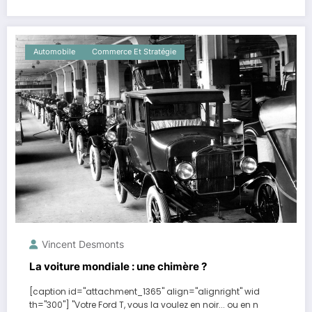
Automobile
Commerce Et Stratégie
Vincent Desmonts
La voiture mondiale : une chimère ?
[caption id="attachment_1365" align="alignright" wid
th="300"] "Votre Ford T, vous la voulez en noir... ou en n