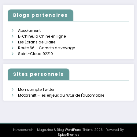
publications
Blogs partenaires
Absolument!
E-Chine, la Chine en ligne
Les Écrans de Claire
Route 66 – Carnets de voyage
Saint-Cloud 92210
Sites personnels
Mon compte Twitter
Motorshift – les enjeux du futur de l'automobile
Newscrunch - Magazine & Blog
WordPress
Thème 2026 | Powered By
SpiceThemes