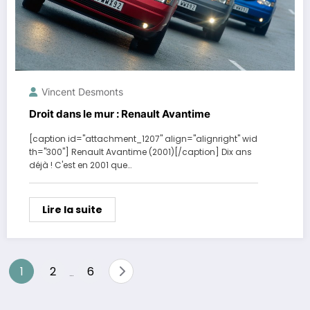
Vincent Desmonts
Droit dans le mur : Renault Avantime
[caption id="attachment_1207" align="alignright" wid
th="300"] Renault Avantime (2001)[/caption] Dix ans
déjà ! C'est en 2001 que…
Lire la suite
Pagination
1
2
6
…
des