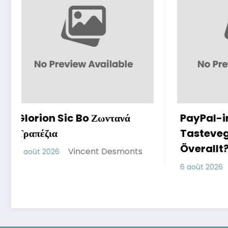
νά
PayPal-insättningar på
I
Tastevegas: Tillgängliga
V
Överallt?
v
monts
L
Vincent Desmonts
6 août 2026
6