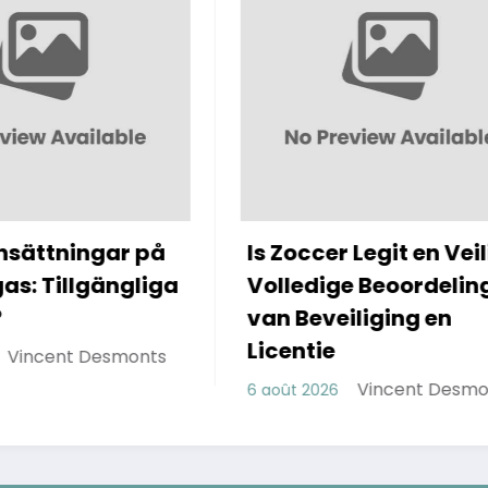
s Zoccer Legit en Veilig?
Westace cas
olledige Beoordeling
Tiger: Baccar
an Beveiliging en
Cousin
icentie
Vinc
6 août 2026
Vincent Desmonts
 août 2026