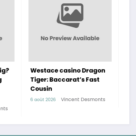
ino Dragon
Spinboss Comp Points:
at’s Fast
How to Earn and Redeem
Vincent Desmonts
6 août 2026
ent Desmonts