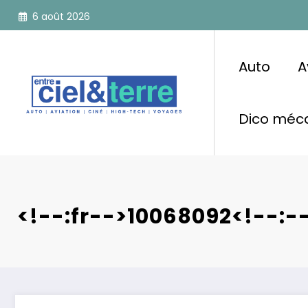
Aller
6 août 2026
au
contenu
Auto
A
Dico méca
<!--:fr-->10068092<!--:-