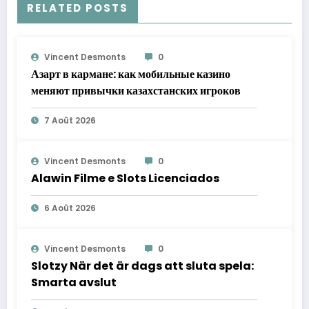
RELATED POSTS
Vincent Desmonts
0
Азарт в кармане: как мобильные казино
меняют привычки казахстанских игроков
7 Août 2026
Vincent Desmonts
0
Alawin Filme e Slots Licenciados
6 Août 2026
Vincent Desmonts
0
Slotzy När det är dags att sluta spela:
Smarta avslut