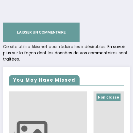
Ce site utilise Akismet pour réduire les indésirables.
En savoir
plus sur la façon dont les données de vos commentaires sont
traitées
.
You May Have Missed
Non classé