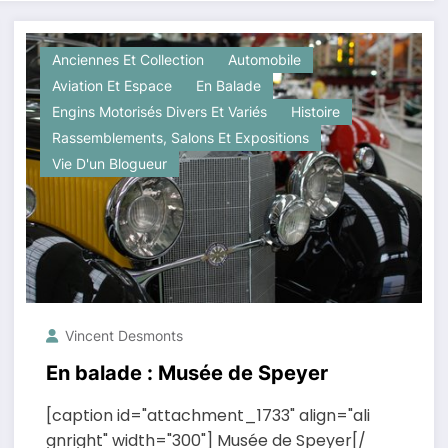
Anciennes Et Collection
Automobile
Aviation Et Espace
En Balade
Engins Motorisés Divers Et Variés
Histoire
Rassemblements, Salons Et Expositions
Vie D'un Blogueur
Vincent Desmonts
En balade : Musée de Speyer
[caption id="attachment_1733" align="ali
gnright" width="300"] Musée de Speyer[/