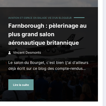
AVIATION ET ESPACE
EN BALADE
VIE D'UN BLOGUEUR
Farnborough : pèlerinage au
plus grand salon
aéronautique britannique
Vincent Desmonts
Le salon du Bourget, c'est bien (j'ai d'ailleurs
déjà écrit sur ce blog des compte-rendus…
Lire la suite