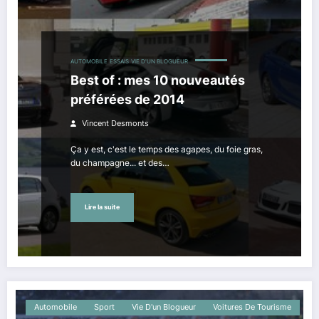
AUTOMOBILE
ESSAIS
VIE D'UN BLOGUEUR
Best of : mes 10 nouveautés
préférées de 2014
Vincent Desmonts
Ça y est, c'est le temps des agapes, du foie gras,
du champagne... et des…
Lire la suite
Automobile
Sport
Vie D'un Blogueur
Voitures De Tourisme