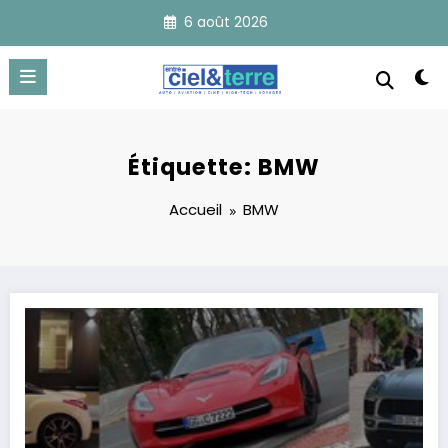
Aller
6 août 2026
au
contenu
Étiquette: BMW
Accueil
BMW