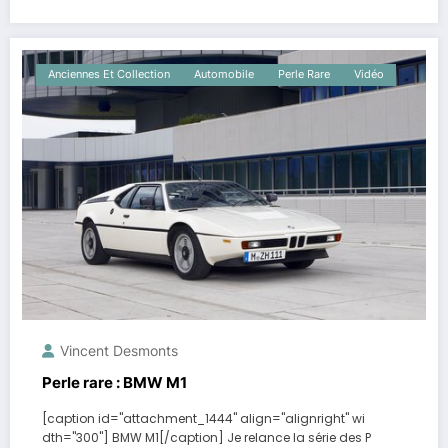
Anciennes Et Collection
Automobile
Perle Rare
Vidéo
Vincent Desmonts
Perle rare : BMW M1
[caption id="attachment_1444" align="alignright" wi
dth="300"] BMW M1[/caption] Je relance la série des P