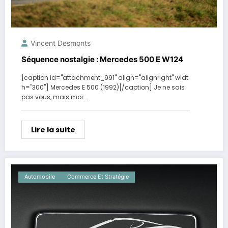
Vincent Desmonts
Séquence nostalgie : Mercedes 500 E W124
[caption id="attachment_991" align="alignright" widt
h="300"] Mercedes E 500 (1992)[/caption] Je ne sais
pas vous, mais moi…
Lire la suite
Automobile
Commerce Et Stratégie